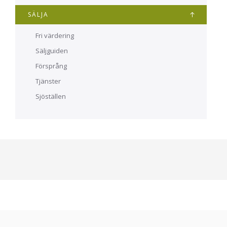
SÄLJA
Fri värdering
Säljguiden
Försprång
Tjänster
Sjöställen