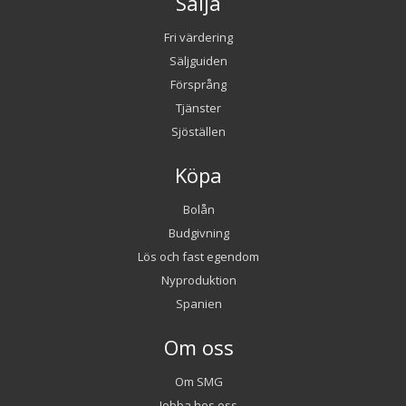
Sälja
Fri värdering
Säljguiden
Försprång
Tjänster
Sjöställen
Köpa
Bolån
Budgivning
Lös och fast egendom
Nyproduktion
Spanien
Om oss
Om SMG
Jobba hos oss