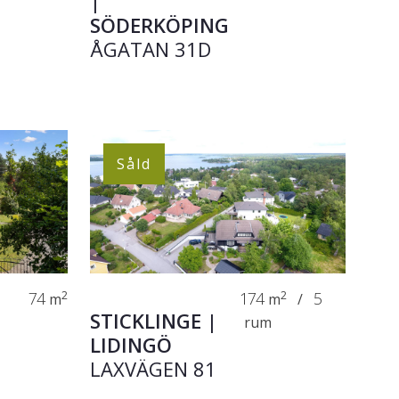
|
SÖDERKÖPING
ÅGATAN 31D
Såld
74
2
174
2
5
m
m
/
STICKLINGE |
rum
LIDINGÖ
LAXVÄGEN 81