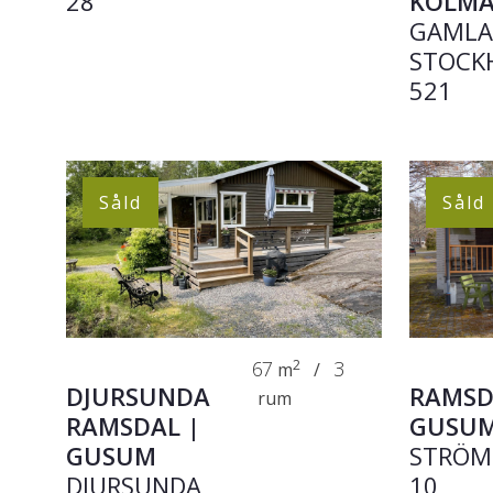
28
KOLM
GAML
STOCK
521
Såld
Såld
67
2
3
m
/
DJURSUNDA
RAMSD
rum
RAMSDAL |
GUSU
GUSUM
STRÖM
DJURSUNDA
10