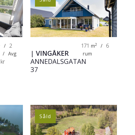
2
2
171
2
6
/
m
/
|
VINGÅKER
/
Avg
rum
ANNEDALSGATAN
 kr
37
Såld