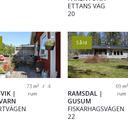
ETTANS VÄG
20
Såld
73
2
4
69
m
/
m
VIK |
RAMSDAL |
rum
rum
VARN
GUSUM
RTVÄGEN
FISKARHAGSVÄGEN
22