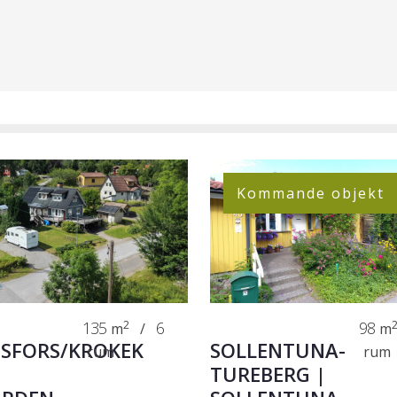
Kommande objekt
135
2
6
98
m
/
m
SFORS/KROKEK
SOLLENTUNA-
rum
rum
TUREBERG |