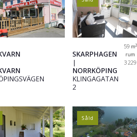
59
m
KVARN
SKARPHAGEN
rum
|
3 229
KVARN
NORRKÖPING
ÖPINGSVÄGEN
KLINGAGATAN
2
Såld