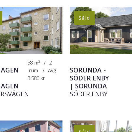
Såld
58
2
2
m
/
HAGEN
SORUNDA -
rum
/
Avg
SÖDER ENBY
3 580 kr
HAGEN
|
SORUNDA
ORSVÄGEN
SÖDER ENBY
Såld