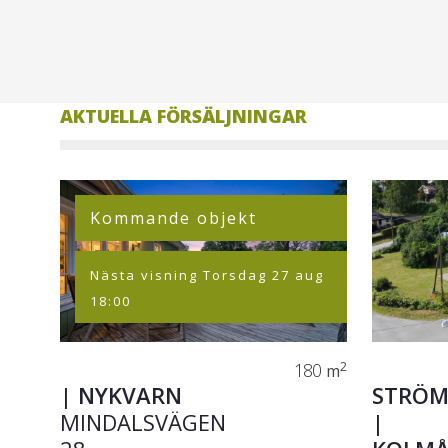
AKTUELLA FÖRSÄLJNINGAR
Kommande objekt
Nästa visning Torsdag 27 aug
18:00
180
2
m
|
NYKVARN
STRÖM
MINDALSVÄGEN
|