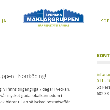
LJA
KÖP
KONT
infono
uppen i Norrköping!
011 - 1
S:t Per
i finns tillgängliga 7 dagar i veckan.
602 33
h vår mycket goda lokalkännedom i
 bidrar till en så lyckad bostadsaffär