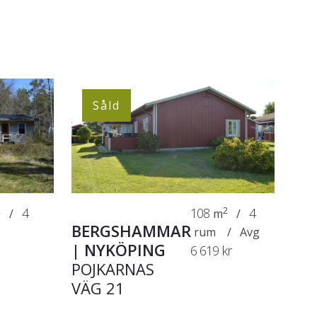
Såld
2
4
108
2
4
/
m
/
BERGSHAMMAR
rum
/
Avg
|
NYKÖPING
6 619 kr
POJKARNAS
VÄG 21