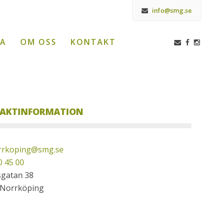
info@smg.se
A
OM OSS
KONTAKT
AKTINFORMATION
rrkoping@smg.se
0 45 00
sgatan 38
 Norrköping