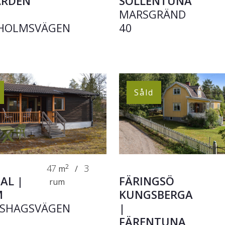
ÅRDEN
SOLLENTUNA
A
MARSGRÄND
HOLMSVÄGEN
40
Såld
47
2
3
m
/
AL |
FÄRINGSÖ
rum
M
KUNGSBERGA
SHAGSVÄGEN
|
FÄRENTUNA