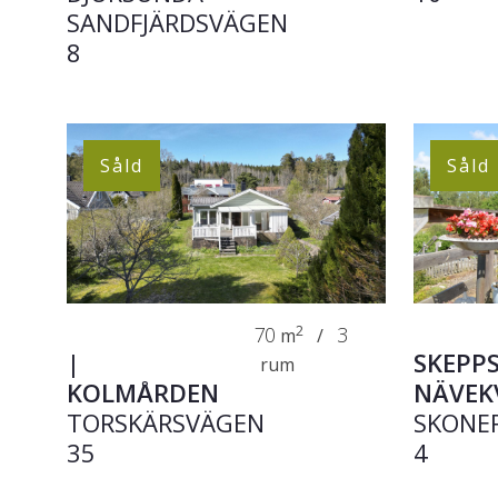
SANDFJÄRDSVÄGEN
8
Såld
Såld
70
2
3
m
/
|
SKEPPS
rum
KOLMÅRDEN
NÄVEK
TORSKÄRSVÄGEN
SKONE
35
4