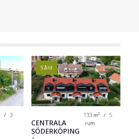
Såld
2
3
133
2
5
/
m
/
CENTRALA
rum
SÖDERKÖPING