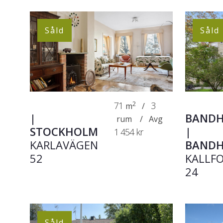
Såld
Såld
71
2
3
m
/
|
BAND
rum
/
Avg
STOCKHOLM
|
1 454 kr
KARLAVÄGEN
BAND
52
KALLF
24
Såld