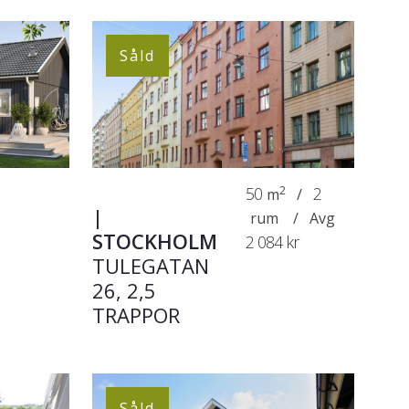
Såld
50
2
2
m
/
|
rum
/
Avg
STOCKHOLM
2 084 kr
TULEGATAN
26, 2,5
TRAPPOR
Såld